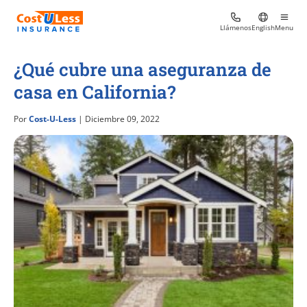
Llámenos
English
Menu
¿Qué cubre una aseguranza de
casa en California?
Por
Cost-U-Less
| Diciembre 09, 2022