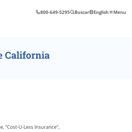
800-649-5295
Buscar
English
Menu
 California
e, “Cost-U-Less Insurance”,