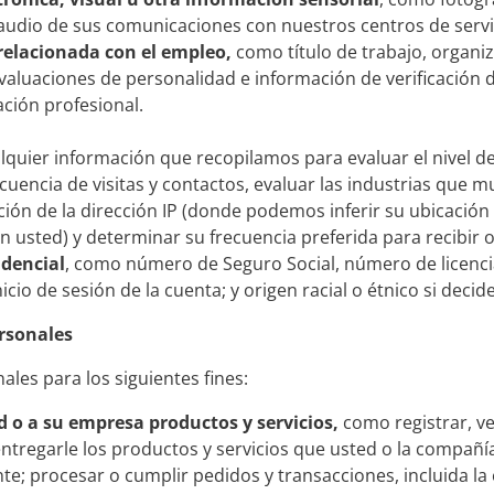
udio de sus comunicaciones con nuestros centros de servici
relacionada con el empleo,
como título de trabajo, organiz
 evaluaciones de personalidad e información de verificación
ación profesional.
lquier información que recopilamos para evaluar el nivel d
ecuencia de visitas y contactos, evaluar las industrias que 
nción de la dirección IP (donde podemos inferir su ubicaci
usted) y determinar su frecuencia preferida para recibir o
idencial
, como número de Seguro Social, número de licenc
cio de sesión de la cuenta; y origen racial o étnico si decid
rsonales
les para los siguientes fines:
d o a su empresa productos y servicios,
como registrar, v
ntregarle los productos y servicios que usted o la compañía
nte; procesar o cumplir pedidos y transacciones, incluida la