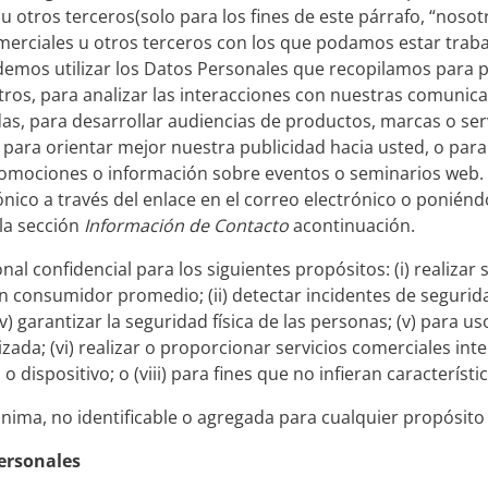
 u otros terceros(solo para los fines de este párrafo, “nosot
comerciales u otros terceros con los que podamos estar tra
emos utilizar los Datos Personales que recopilamos para pe
otros, para analizar las interacciones con nuestras comunic
adas, para desarrollar audiencias de productos, marcas o ser
) para orientar mejor nuestra publicidad hacia usted, o para
romociones o información sobre eventos o seminarios web.
nico a través del enlace en el correo electrónico o ponién
 la sección
Información de Contacto
acontinuación.
al confidencial para los siguientes propósitos: (i) realizar
onsumidor promedio; (ii) detectar incidentes de seguridad; 
v) garantizar la seguridad física de las personas; (v) para us
zada; (vi) realizar o proporcionar servicios comerciales inter
o dispositivo; o (viii) para fines que no infieran característ
ima, no identificable o agregada para cualquier propósito p
ersonales