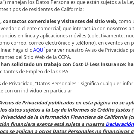
a”) manejan los Datos Personales que están sujetos a la L
ntes tipos de residentes de California:
contactos comerciales y visitantes del sitio
web
, como 
eedor o cliente comercial) que interactúa con nosotros a t
nuncios en línea y aplicaciones móviles (colectivamente, nue
mo correo, correo electrónico y teléfono), en eventos en p
ínea: haga clic
AQUÍ
para ver nuestro Aviso de Privacidad p
tantes del Sitio Web de la CCPA.
 han solicitado un trabajo con Cost-U-Less Insurance: ha
icitantes de Empleo de la CCPA
s de Privacidad, “Datos Personales ” significa cualquier inf
 con un individuo en particular.
Avisos de Privacidad publicados en esta página no se apl
os datos sujetos a la Ley de Informes de Crédito Justos 
e Privacidad de la Información Financiera de California 
ción financiera exenta está sujeta a nuestra
Declaración
oco se aplican a otros Datos Personales no financieros q