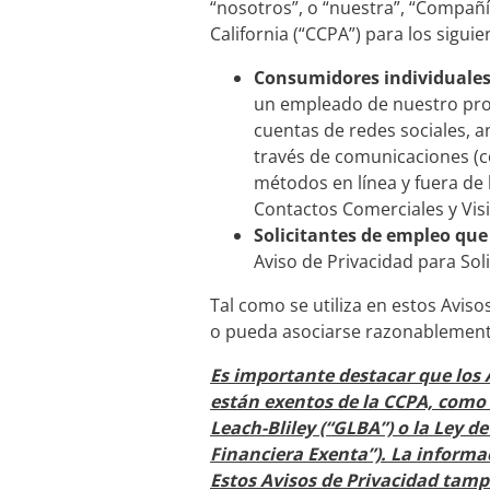
“nosotros”, o “nuestra”, “Compañí
California (“CCPA”) para los siguie
Consumidores individuales, 
un empleado de nuestro prov
cuentas de redes sociales, a
través de comunicaciones (co
métodos en línea y fuera de l
Contactos Comerciales y Visi
Solicitantes de empleo que
Aviso de Privacidad para Sol
Tal como se utiliza en estos Aviso
o pueda asociarse razonablemente
Es importante destacar que los 
están exentos de la CCPA, como l
Leach-Bliley (“GLBA”) o la Ley d
Financiera Exenta”). La informa
Estos Avisos de Privacidad tamp