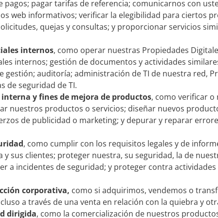
e pagos; pagar tarifas de referencia; comunicarnos con us
os web informativos; verificar la elegibilidad para ciertos p
icitudes, quejas y consultas; y proporcionar servicios simil
iales internos
, como operar nuestras Propiedades Digitales
les internos; gestión de documentos y actividades similare
de gestión; auditoría; administración de TI de nuestra red, P
as de seguridad de TI.
 interna y fines de mejora
de productos
, como verificar o
ar nuestros productos o servicios; diseñar nuevos productos
erzos de publicidad o marketing; y depurar y reparar error
guridad
, como cumplir con los requisitos legales y de inform
y sus clientes; proteger nuestra, su seguridad, la de nuestro
er a incidentes de seguridad; y proteger contra actividades
cción corporativa,
como si adquirimos, vendemos o transfe
ncluso a través de una venta en relación con la quiebra y o
d dirigida
, como la comercialización de nuestros productos