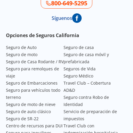
800-649-5295
Síguenos
Footer Navigation
Opciones de Seguros California
Seguro de Auto
Seguro de casa
Seguro de moto
Seguro de casa móvil y
Seguro de Casa Rodante / RV
prefabricada
Seguro para remolques de
Seguros de Vida
viaje
Seguro Médico
Seguro de Embarcaciones
Travel Club – Cobertura
Seguro para vehículos todo
AD&D
terreno
Seguro contra Robo de
Seguro de moto de nieve
Identidad
Seguro de auto clásico
Servicio de preparación de
Seguro de SR-22
impuestos
Centro de recursos para DUI
Travel Club con
Seguro para inquilinos
indemnización hospitalaria