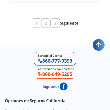
1
2
3
Siguiente
Servicio al Cliente
866-777-9393
Cotizaciones por Teléfono
800-649-5295
Síguenos
Footer Navigation
Opciones de Seguros California