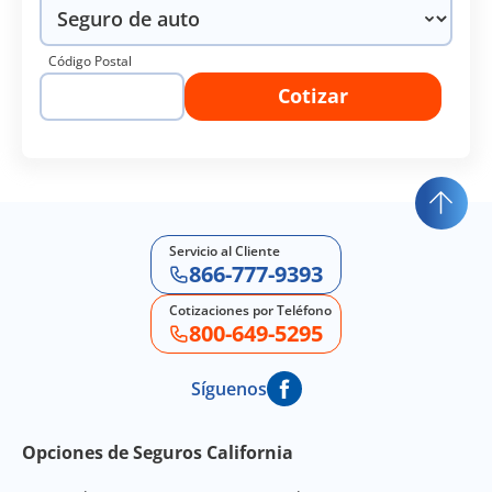
Código Postal
Cotizar
Servicio al Cliente
866-777-9393
Cotizaciones por Teléfono
800-649-5295
Síguenos
Footer Navigation
Opciones de Seguros California