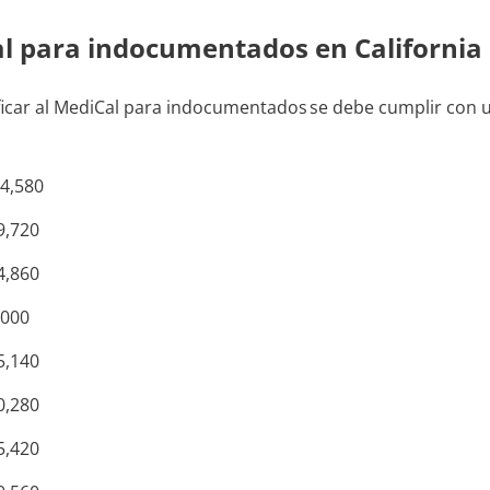
al para indocumentados en California
ificar al MediCal para indocumentados se debe cumplir con u
14,580
9,720
4,860
,000
5,140
0,280
5,420