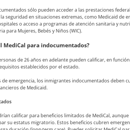
documentados sólo pueden acceder a las prestaciones federa
r la seguridad en situaciones extremas, como Medicaid de 
hospitales o acceso a programas de atención sanitaria y nut
ria para Mujeres, Bebés y Niños (WIC).
 al MediCal para indocumentados?
rsonas de 26 años en adelante pueden calificar, en función
equisitos establecidos por el estado.
os de emergencia, los inmigrantes indocumentados deben cu
inancieros de Medicaid.
tados
drían calificar para beneficios limitados de MediCal, aunq
r su estatus migratorio. Estos beneficios cubren emergenci
ga duración (long-term care). Puedes solicitar MediCal para