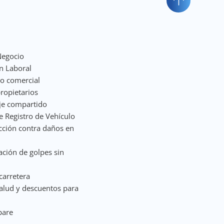
Negocio
n Laboral
to comercial
ropietarios
je compartido
 Registro de Vehículo
cción contra daños en
ación de golpes sin
carretera
salud y descuentos para
pare