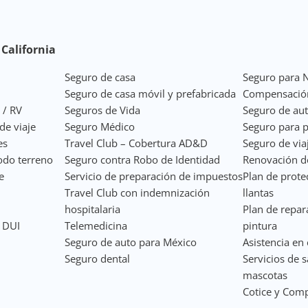
California
Seguro de casa
Seguro para 
Seguro de casa móvil y prefabricada
Compensació
 / RV
Seguros de Vida
Seguro de au
de viaje
Seguro Médico
Seguro para p
es
Travel Club – Cobertura AD&D
Seguro de via
odo terreno
Seguro contra Robo de Identidad
Renovación de
e
Servicio de preparación de impuestos
Plan de prote
Travel Club con indemnización
llantas
hospitalaria
Plan de repar
a DUI
Telemedicina
pintura
Seguro de auto para México
Asistencia en 
Seguro dental
Servicios de 
mascotas
Cotice y Com