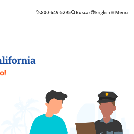
800-649-5295
Buscar
English
Menu
lifornia
o!