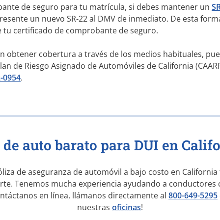
nte de seguro para tu matrícula, si debes mantener un
SR
presente un nuevo
SR-22
al DMV de inmediato. De esta form
de tu certificado de comprobante de seguro.
n obtener cobertura a través de los medios habituales, pued
Plan de Riesgo Asignado de Automóviles de California (CAA
2-0954
.
 de auto barato para DUI en Calif
óliza de aseguranza de automóvil a bajo costo en California
arte. Tenemos mucha experiencia ayudando a conductores co
ontáctanos en línea, llámanos directamente al
800-649-5295
nuestras
oficinas
!