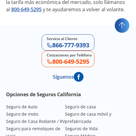
la tarifa más económica del mercado, solo llámanos
al
800-649-5295
y te ayudaremos a volver al volante.
Servicio al Cliente
866-777-9393
Cotizaciones por Teléfono
800-649-5295
Síguenos
Footer Navigation
Opciones de Seguros California
Seguro de Auto
Seguro de casa
Seguro de moto
Seguro de casa móvil y
Seguro de Casa Rodante / RV
prefabricada
Seguro para remolques de
Seguros de Vida
viaje
Seguro Médico