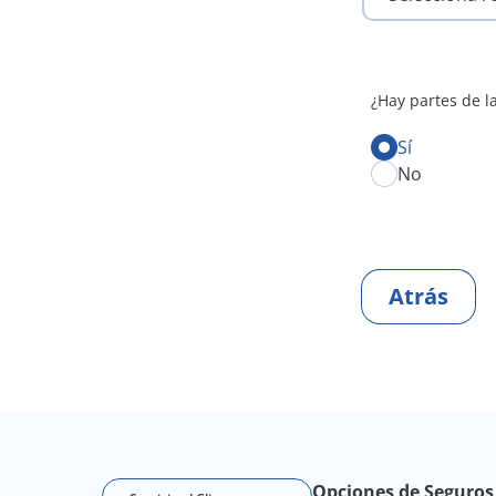
¿Hay partes de l
Sí
No
Atrás
Footer Navigation
Opciones de Seguros 