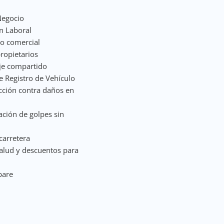
Negocio
n Laboral
to comercial
ropietarios
je compartido
 Registro de Vehículo
cción contra daños en
ación de golpes sin
carretera
salud y descuentos para
pare