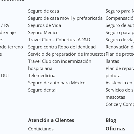
Seguro de casa
Seguro para 
Seguro de casa móvil y prefabricada
Compensació
 / RV
Seguros de Vida
Seguro de au
de viaje
Seguro Médico
Seguro para p
es
Travel Club – Cobertura AD&D
Seguro de via
odo terreno
Seguro contra Robo de Identidad
Renovación de
e
Servicio de preparación de impuestos
Plan de prote
Travel Club con indemnización
llantas
hospitalaria
Plan de repar
a DUI
Telemedicina
pintura
Seguro de auto para México
Asistencia en 
Seguro dental
Servicios de 
mascotas
Cotice y Com
Atención a Clientes
Blog
Oficinas
Contáctanos