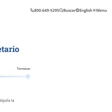
800-649-5295
Buscar
English
Menu
tario
Terminar
lquila la