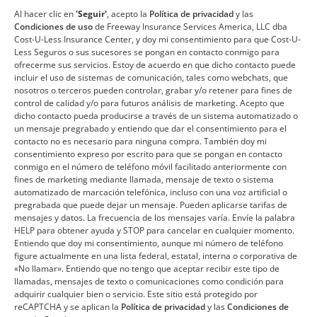
Al hacer clic en
'Seguir'
, acepto la
Política de privacidad
y las
Condiciones de uso
de Freeway Insurance Services America, LLC dba
Cost-U-Less Insurance Center, y doy mi consentimiento para que Cost-U-
Less Seguros o sus sucesores se pongan en contacto conmigo para
ofrecerme sus servicios. Estoy de acuerdo en que dicho contacto puede
incluir el uso de sistemas de comunicación, tales como webchats, que
nosotros o terceros pueden controlar, grabar y/o retener para fines de
control de calidad y/o para futuros análisis de marketing. Acepto que
dicho contacto pueda producirse a través de un sistema automatizado o
un mensaje pregrabado y entiendo que dar el consentimiento para el
contacto no es necesario para ninguna compra. También doy mi
consentimiento expreso por escrito para que se pongan en contacto
conmigo en el número de teléfono móvil facilitado anteriormente con
fines de marketing mediante llamada, mensaje de texto o sistema
automatizado de marcación telefónica, incluso con una voz artificial o
pregrabada que puede dejar un mensaje. Pueden aplicarse tarifas de
mensajes y datos. La frecuencia de los mensajes varía. Envíe la palabra
HELP para obtener ayuda y STOP para cancelar en cualquier momento.
Entiendo que doy mi consentimiento, aunque mi número de teléfono
figure actualmente en una lista federal, estatal, interna o corporativa de
«No llamar». Entiendo que no tengo que aceptar recibir este tipo de
llamadas, mensajes de texto o comunicaciones como condición para
adquirir cualquier bien o servicio. Este sitio está protegido por
reCAPTCHA y se aplican la
Política de privacidad
y las
Condiciones de